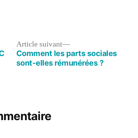
le
Article
Article suivant
dent :
suivant :
IC
Comment les parts sociales
sont-elles rémunérées ?
mmentaire