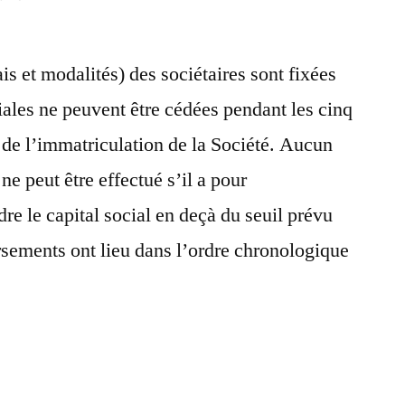
Peut-
on
ais et modalités) des sociétaires sont fixées
récupérer
l’argent
iales ne peuvent être cédées pendant les cinq
investi
de l’immatriculation de la Société. Aucun
dès
qu’on
 ne peut être effectué s’il a pour
le
re le capital social en deçà du seuil prévu
souhaite
rsements ont lieu dans l’ordre chronologique
?