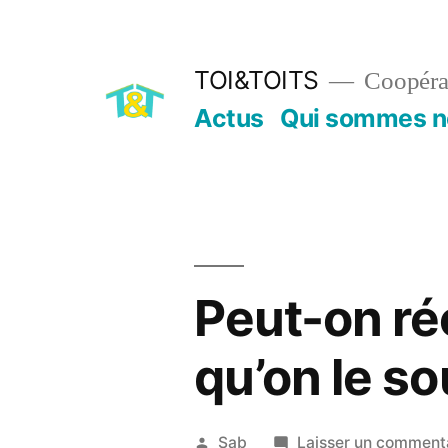
Aller
au
TOI&TOITS
Coopérat
contenu
Actus
Qui sommes n
Peut-on réc
qu’on le so
Publié
Sab
Laisser un comment