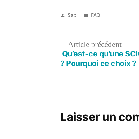
Publié
Publié
Sab
FAQ
par
dans
1
janvier
2018
Artic
Article précédent
précé
Qu’est-ce qu’une SC
Navigation
? Pourquoi ce choix ?
de
l’article
Laisser un co