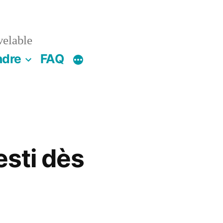
velable
ndre
FAQ
esti dès