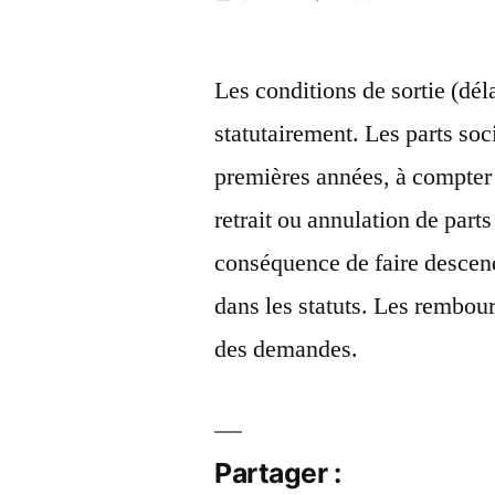
par
1
janvier
Les conditions de sortie (dél
2018
statutairement. Les parts soc
premières années, à compter 
retrait ou annulation de parts
conséquence de faire descend
dans les statuts. Les rembou
des demandes.
Partager :