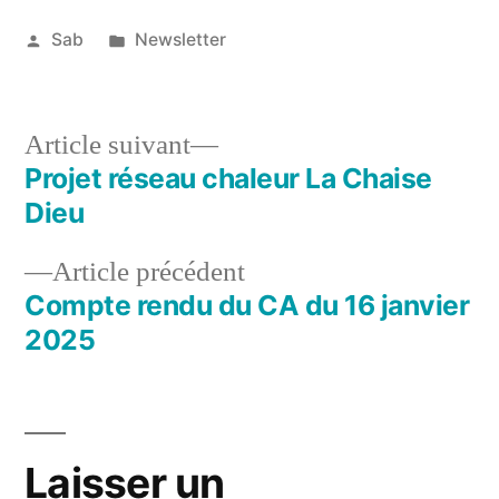
Publié
Publié
Sab
Newsletter
par
dans
15
mars
2025
Article
Article suivant
suivant :
Projet réseau chaleur La Chaise
Navigation
Dieu
de
Article
Article précédent
l’article
précédent :
Compte rendu du CA du 16 janvier
2025
Laisser un