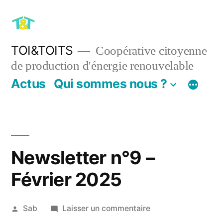
Aller
au
contenu
TOI&TOITS
Coopérative citoyenne
de production d'énergie renouvelable
Actus
Qui sommes nous ?
Newsletter n°9 –
Février 2025
Publié
sur
Sab
Laisser un commentaire
par
Newsletter
15