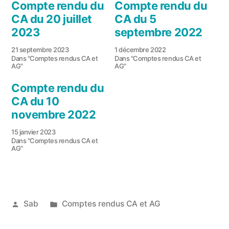
Compte rendu du
Compte rendu du
CA du 20 juillet
CA du 5
2023
septembre 2022
21 septembre 2023
1 décembre 2022
Dans "Comptes rendus CA et
Dans "Comptes rendus CA et
AG"
AG"
Compte rendu du
CA du 10
novembre 2022
15 janvier 2023
Dans "Comptes rendus CA et
AG"
Publié
Publié
Sab
Comptes rendus CA et AG
par
dans
28