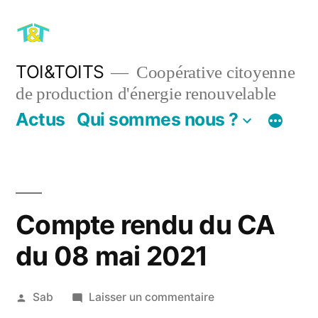
Aller
au
contenu
TOI&TOITS
Coopérative citoyenne
de production d'énergie renouvelable
Actus
Qui sommes nous ?
Compte rendu du CA
du 08 mai 2021
Publié
sur
Sab
Laisser un commentaire
par
Compte
28