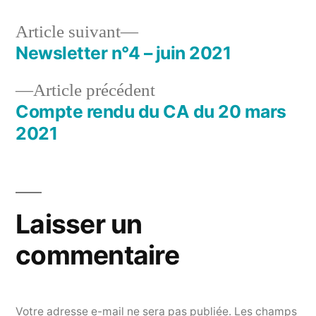
mai
2021
Article
Article suivant
suivant :
Newsletter n°4 – juin 2021
Navigation
Article
Article précédent
de
précédent :
Compte rendu du CA du 20 mars
l’article
2021
Laisser un
commentaire
Votre adresse e-mail ne sera pas publiée.
Les champs