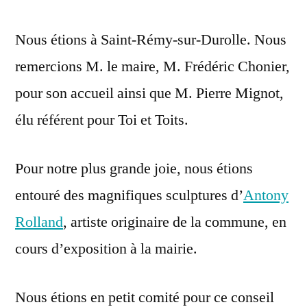
rendu
mai
Nous étions à Saint-Rémy-sur-Durolle. Nous
du
2021
CA
remercions M. le maire, M. Frédéric Chonier,
du
pour son accueil ainsi que M. Pierre Mignot,
08
mai
élu référent pour Toi et Toits.
2021
Pour notre plus grande joie, nous étions
entouré des magnifiques sculptures d’
Antony
Rolland
, artiste originaire de la commune, en
cours d’exposition à la mairie.
Nous étions en petit comité pour ce conseil