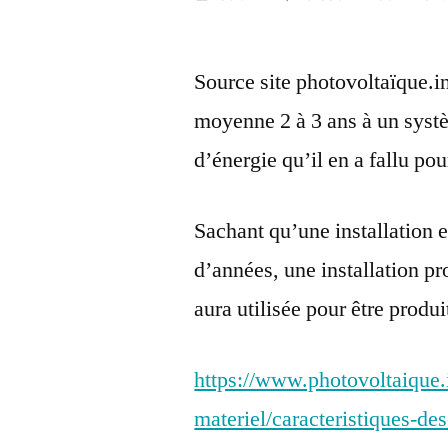
par
1
janvier
Source site photovoltaïque.in
2018
moyenne 2 à 3 ans à un syst
d’énergie qu’il en a fallu pou
Sachant qu’une installation e
d’années, une installation pr
aura utilisée pour être produi
https://www.photovoltaique.i
materiel/caracteristiques-d