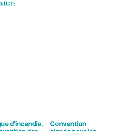
ation/
que d’incendie,
Convention