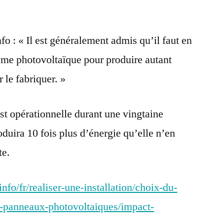
Quel
est
fo : « Il est généralement admis qu’il faut en
le
bilan
ème photovoltaïque pour produire autant
énergie
r le fabriquer. »
grise
d’une
installation
st opérationnelle durant une vingtaine
photovoltaïque
oduira 10 fois plus d’énergie qu’elle n’en
?
te.
nfo/fr/realiser-une-installation/choix-du-
es-panneaux-photovoltaiques/impact-