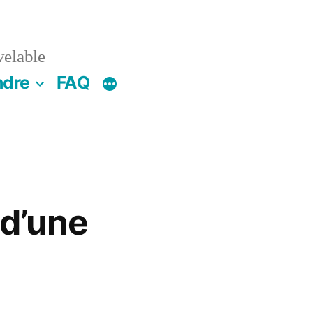
velable
ndre
FAQ
 d’une