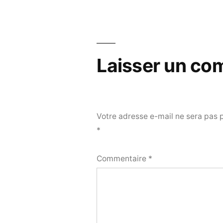
de
l’article
Laisser un co
Votre adresse e-mail ne sera pas 
*
Commentaire
*