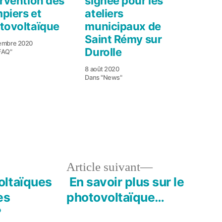
ervention des
signée pour les
piers et
ateliers
tovoltaïque
municipaux de
Saint Rémy sur
embre 2020
Durolle
FAQ"
8 août 2020
Dans "News"
le
Article
Article suivant
dent :
suivant :
oltaïques
En savoir plus sur le
es
photovoltaïque…
?