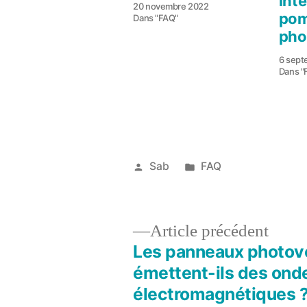
int
20 novembre 2022
pom
Dans "FAQ"
pho
6 sept
Dans "
Publié
Publié
Sab
FAQ
par
dans
1
janvier
2018
Artic
Article précédent
précé
Les panneaux photov
Navigation
émettent-ils des ond
électromagnétiques 