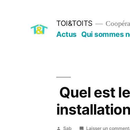
Aller
au
TOI&TOITS
Coopérat
contenu
Actus
Qui sommes n
Quel est le
installatio
Publié
Sab
Laisser un comment