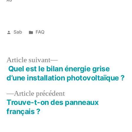
Publié
Publié
Sab
FAQ
par
dans
1
janvier
2018
Article
Article suivant
suivant :
Quel est le bilan énergie grise
Navigation
d’une installation photovoltaïque ?
de
Article
Article précédent
l’article
précédent :
Trouve-t-on des panneaux
français ?