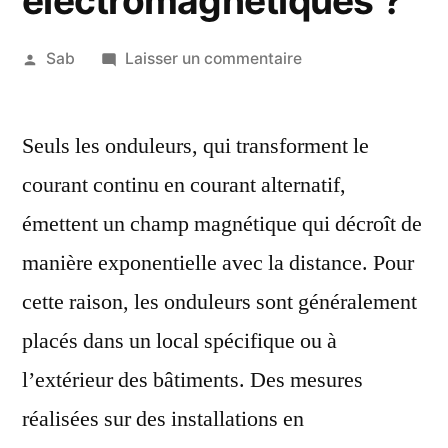
électromagnétiques ?
Publié
sur
Sab
Laisser un commentaire
par
Les
1
panneaux
janvier
Seuls les onduleurs, qui transforment le
photovoltaïques
2018
émettent-
courant continu en courant alternatif,
ils
émettent un champ magnétique qui décroît de
des
ondes
manière exponentielle avec la distance. Pour
électromagnétique
cette raison, les onduleurs sont généralement
?
placés dans un local spécifique ou à
l’extérieur des bâtiments. Des mesures
réalisées sur des installations en