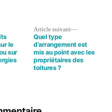
le
Article
Article suivant
dent :
suivant :
its
Quel type
ur le
d’arrangement est
ou sur
mis au point avec les
ergies
propriétaires des
toitures ?
mmentaire