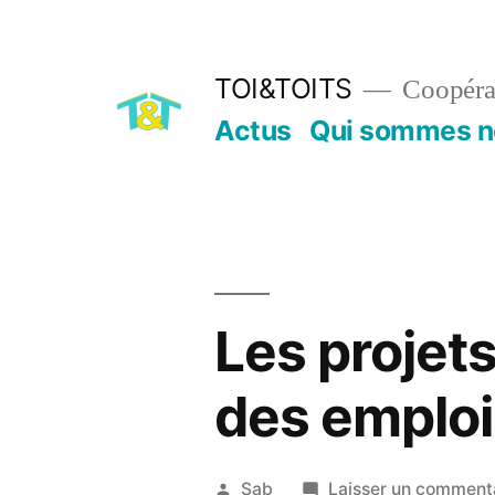
Aller
au
TOI&TOITS
Coopérat
contenu
Actus
Qui sommes n
Les projets
des emploi
Publié
Sab
Laisser un comment