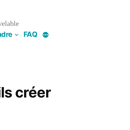
velable
ndre
FAQ
ls créer