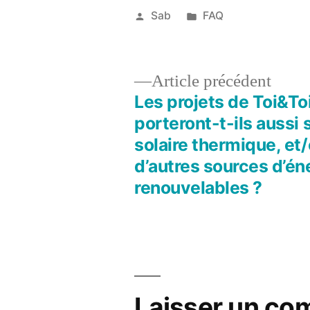
Publié
Publié
Sab
FAQ
par
dans
1
janvier
2018
Artic
Article précédent
précé
Les projets de Toi&To
Navigation
porteront-t-ils aussi s
solaire thermique, et/
de
d’autres sources d’én
renouvelables ?
l’article
Laisser un co