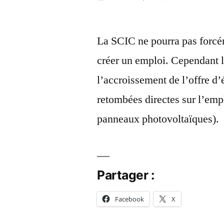
par
1
janvier
La SCIC ne pourra pas forcé
2018
créer un emploi. Cependant l’
l’accroissement de l’offre d
retombées directes sur l’empl
panneaux photovoltaïques).
Partager :
Facebook
X