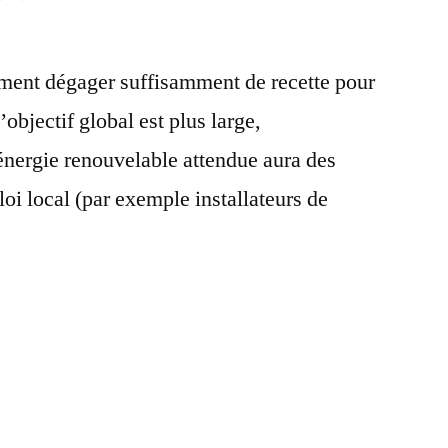
Les
projets
ment dégager suffisamment de recette pour
de
Toi
objectif global est plus large,
&Toits
’énergie renouvelable attendue aura des
vont-
ils
oi local (par exemple installateurs de
créer
des
emplois
localement
?