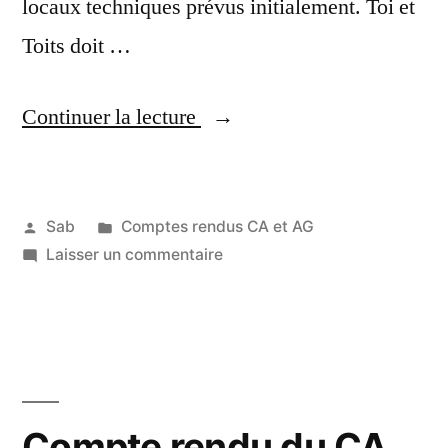
locaux techniques prévus initialement. Toi et
Toits doit …
« Compte
Continuer la lecture
rendu
du
Publié
Publié
Sab
Comptes rendus CA et AG
CA
par
dans
sur
Laisser un commentaire
16
du
Compte
mai
20
rendu
2021
du
mars
CA
2021 »
du
20
Compte rendu du CA