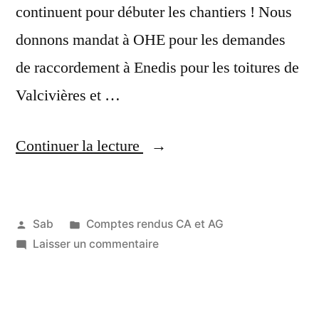
continuent pour débuter les chantiers ! Nous
donnons mandat à OHE pour les demandes
de raccordement à Enedis pour les toitures de
Valcivières et …
« Compte
Continuer la lecture
rendu
du
Publié
Publié
Sab
Comptes rendus CA et AG
CA
par
dans
sur
Laisser un commentaire
2
du
Compte
juillet
26
rendu
2021
du
mai