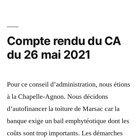
de
juillet
l’AG
2021 »
du
3
Compte rendu du CA
juillet
du 26 mai 2021
2021
Pour ce conseil d’administration, nous étions
à la Chapelle-Agnon. Nous décidons
d’autofinancer la toiture de Marsac car la
banque exige un bail emphytéotique dont les
coûts sont trop importants. Les démarches