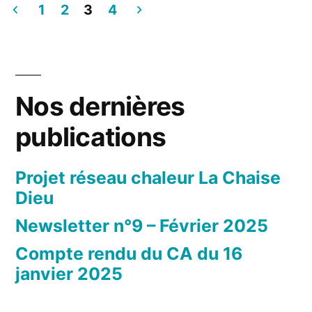
rendu
1
2
2020
3
4
du
Pagination
CA
des
du
06
publications
Nos dernières
mai
2020
publications
Projet réseau chaleur La Chaise
Dieu
Newsletter n°9 – Février 2025
Compte rendu du CA du 16
janvier 2025