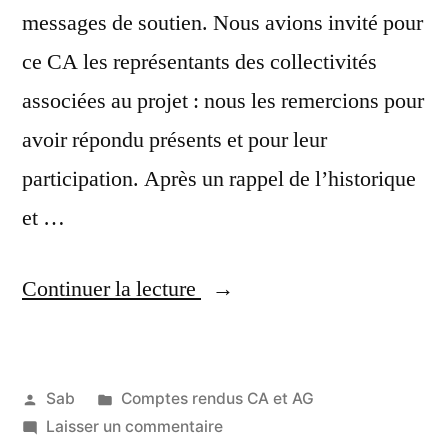
messages de soutien. Nous avions invité pour
ce CA les représentants des collectivités
associées au projet : nous les remercions pour
avoir répondu présents et pour leur
participation. Après un rappel de l’historique
et …
« Compte
Continuer la lecture
rendu
du
Publié
Publié
Sab
Comptes rendus CA et AG
CA
par
dans
sur
Laisser un commentaire
7
du