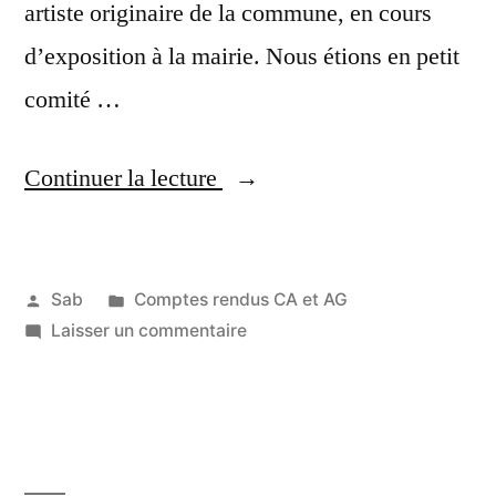
artiste originaire de la commune, en cours
d’exposition à la mairie. Nous étions en petit
comité …
« Compte
Continuer la lecture
rendu
du
Publié
Publié
Sab
Comptes rendus CA et AG
CA
par
dans
sur
Laisser un commentaire
28
du
Compte
mai
08
rendu
2021
du
mai
CA
2021 »
du