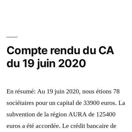
Compte
octobre
04
rendu
2020
du
septembre
CA
2020 »
du
04
Compte rendu du CA
septembre
du 19 juin 2020
2020
En résumé: Au 19 juin 2020, nous étions 78
sociétaires pour un capital de 33900 euros. La
subvention de la région AURA de 125400
euros a été accordée. Le crédit bancaire de