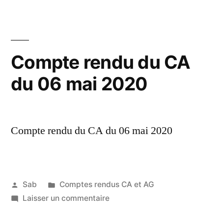
du
juin
CA
2020 »
du
19
Compte rendu du CA
juin
du 06 mai 2020
2020
Compte rendu du CA du 06 mai 2020
Publié
Publié
Sab
Comptes rendus CA et AG
par
dans
sur
Laisser un commentaire
14
Compte
juin