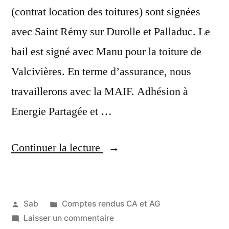
(contrat location des toitures) sont signées
avec Saint Rémy sur Durolle et Palladuc. Le
bail est signé avec Manu pour la toiture de
Valcivières. En terme d’assurance, nous
travaillerons avec la MAIF. Adhésion à
Energie Partagée et …
« Compte
Continuer la lecture
rendu
du
Publié
Publié
Sab
Comptes rendus CA et AG
CA
par
dans
sur
Laisser un commentaire
3
du