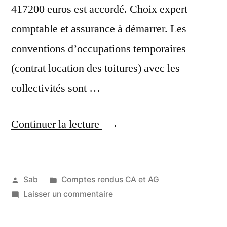
417200 euros est accordé. Choix expert
comptable et assurance à démarrer. Les
conventions d’occupations temporaires
(contrat location des toitures) avec les
collectivités sont …
« Compte
Continuer la lecture
rendu
du
Publié
Publié
Sab
Comptes rendus CA et AG
CA
par
dans
sur
Laisser un commentaire
1
du
Compte
août
19
rendu
2020