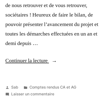
de nous retrouver et de vous retrouver,
sociétaires ! Heureux de faire le bilan, de
pouvoir présenter l’avancement du projet et
toutes les démarches effectuées en un an et
demi depuis …
« Compte
Continuer la lecture
rendu
de
Publié
Publié
Sab
Comptes rendus CA et AG
l’AG
par
dans
sur
Laisser un commentaire
15
du
Compte
août
3
rendu
2021