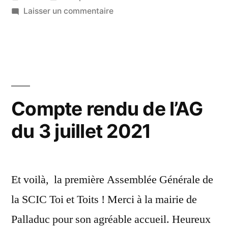
par
dans
sur
Laisser un commentaire
13
Compte
décembre
rendu
2021
du
CA
du
2
Compte rendu de l’AG
septembre
du 3 juillet 2021
2021
Et voilà, la première Assemblée Générale de
la SCIC Toi et Toits ! Merci à la mairie de
Palladuc pour son agréable accueil. Heureux