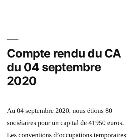
Compte
février
01
rendu
2021
du
octobre
CA
2020 »
du
01
Compte rendu du CA
octobre
du 04 septembre
2020
2020
Au 04 septembre 2020, nous étions 80
sociétaires pour un capital de 41950 euros.
Les conventions d’occupations temporaires