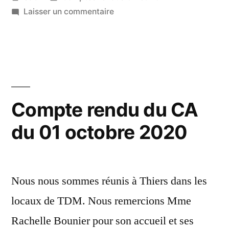
par
dans
sur
Laisser un commentaire
21
Compte
mars
rendu
2021
du
CA
du
06
Compte rendu du CA
février
du 01 octobre 2020
2021
Nous nous sommes réunis à Thiers dans les
locaux de TDM. Nous remercions Mme
Rachelle Bounier pour son accueil et ses