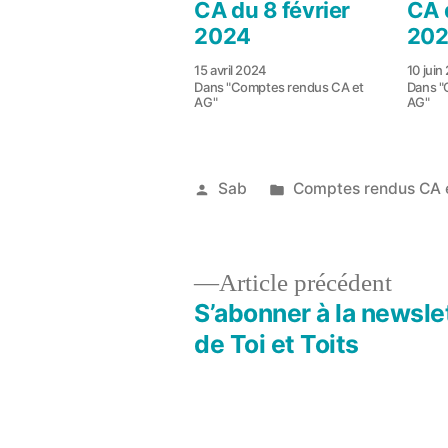
CA du 8 février
CA 
2024
20
15 avril 2024
10 juin
Dans "Comptes rendus CA et
Dans "
AG"
AG"
Publié
Publié
Sab
Comptes rendus CA 
par
dans
2
juillet
2021
Artic
Article précédent
précé
S’abonner à la newsle
Navigation
de Toi et Toits
de