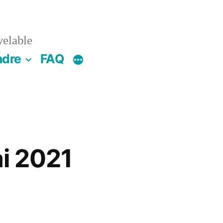
velable
ndre
FAQ
i 2021