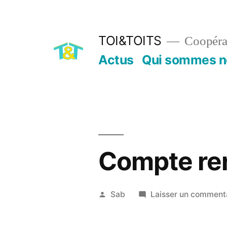
Aller
au
TOI&TOITS
Coopérat
contenu
Actus
Qui sommes n
Compte re
Publié
Sab
Laisser un comment
par
2
juillet