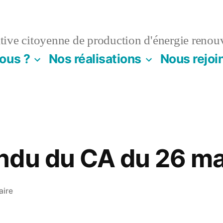
ive citoyenne de production d'énergie renou
ous ?
Nos réalisations
Nous rejoi
ndu du CA du 26 ma
sur
aire
Compte
rendu