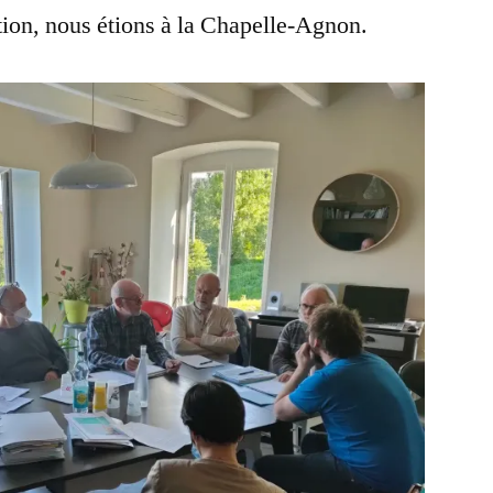
tion, nous étions à la Chapelle-Agnon.
du
CA
du
26
mai
2021