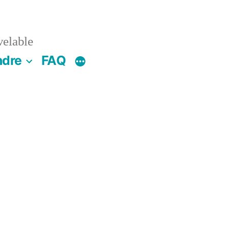
velable
ndre
FAQ