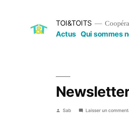
Aller
au
TOI&TOITS
Coopérat
contenu
Actus
Qui sommes n
Newsletter
Publié
Sab
Laisser un comment
par
13
janvier