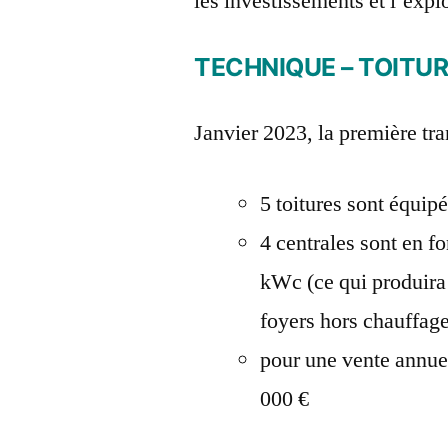
les investissements et l’explo
TECHNIQUE – TOITU
Janvier 2023, la première tran
5 toitures sont équip
4 centrales sont en 
kWc (ce qui produira
foyers hors chauffag
pour une vente annuel
000 €