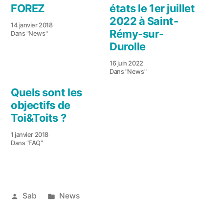
FOREZ
états le 1er juillet
2022 à Saint-
14 janvier 2018
Rémy-sur-
Dans "News"
Durolle
16 juin 2022
Dans "News"
Quels sont les
objectifs de
Toi&Toits ?
1 janvier 2018
Dans "FAQ"
Publié
Publié
Sab
News
par
dans
22