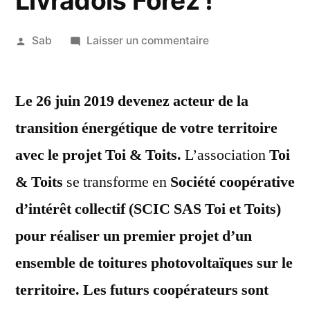
Livradois Forez !
Publié
sur
Sab
Laisser un commentaire
par
Le
22
26
juin
Le 26 juin 2019 devenez acteur de la
juin,
2019
devenez
transition énergétique de votre territoire
acteur
avec le projet Toi & Toits.
L’association
Toi
de
la
& Toits
se transforme en
Société coopérative
transition
d’intérêt collectif (SCIC SAS Toi et Toits)
énergétique
pour réaliser un premier projet d’un
en
Livradois
ensemble de toitures photovoltaïques sur le
Forez
territoire.
Les futurs coopérateurs sont
!