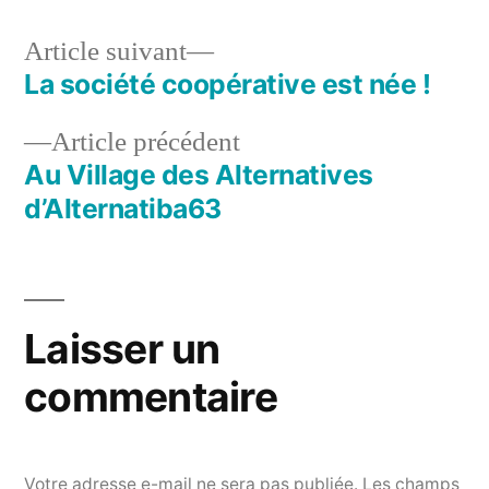
juin
2019
Article
Article suivant
suivant :
La société coopérative est née !
Navigation
Article
Article précédent
de
précédent :
Au Village des Alternatives
l’article
d’Alternatiba63
Laisser un
commentaire
Votre adresse e-mail ne sera pas publiée.
Les champs