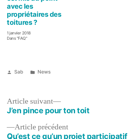
avec les
propriétaires des
toitures ?
1 janvier 2018
Dans "FAQ"
Publié
Publié
Sab
News
par
dans
23
juin
2018
Article
Article suivant
suivant :
J’en pince pour ton toit
Navigation
Article
Article précédent
de
précédent :
Qu’est ce qu’un projet participatif