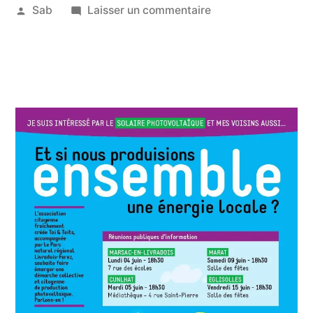
Publié
sur
Sab
Laisser un commentaire
par
Du
23
photovoltaïque
juin
citoyen
2018
en
Livradois
Forez