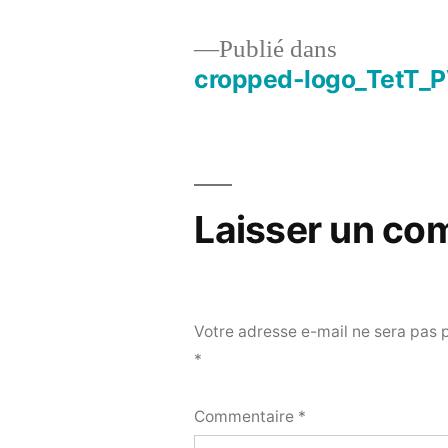
Publié dans
cropped-logo_TetT_
Navigation
de
l’article
Laisser un co
Votre adresse e-mail ne sera pas 
*
Commentaire
*