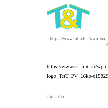
https://www.toi-toits.fr/wp-co
e
https://www.toi-toits.fr/wp
logo_TetT_PV_16ko-e1582
Taille
180 × 109
originale