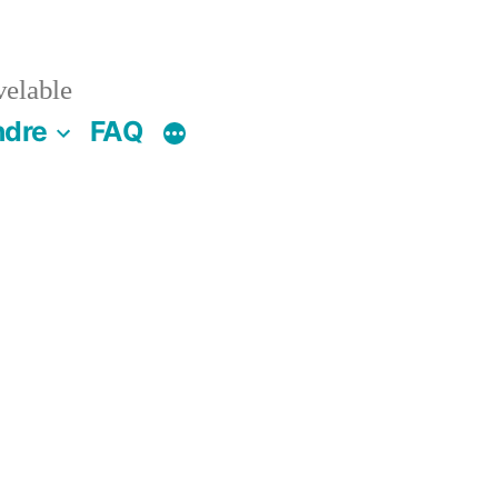
velable
ndre
FAQ