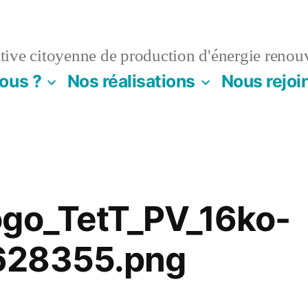
ive citoyenne de production d'énergie renou
ous ?
Nos réalisations
Nous rejoi
ogo_TetT_PV_16ko-
628355.png