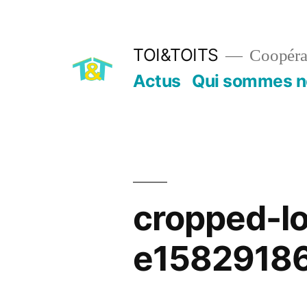
Aller
au
TOI&TOITS
Coopérat
contenu
Actus
Qui sommes n
cropped-l
e1582918