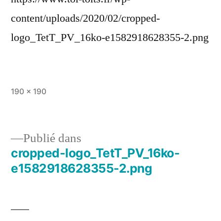
content/uploads/2020/02/cropped-
logo_TetT_PV_16ko-e1582918628355-2.png
Taille
190 × 190
originale
Publié dans
cropped-logo_TetT_PV_16ko-
Navigation
e1582918628355-2.png
de
l’article