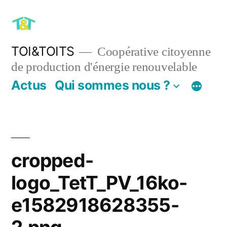
Aller
au
contenu
TOI&TOITS
Coopérative citoyenne
de production d'énergie renouvelable
Actus
Qui sommes nous ?
cropped-
logo_TetT_PV_16ko-
e1582918628355-