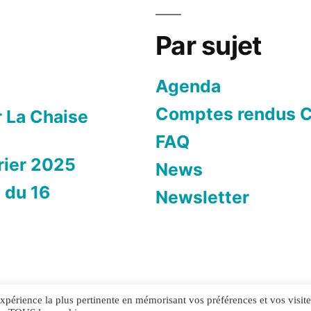
Par sujet
Agenda
Comptes rendus C
r La Chaise
FAQ
rier 2025
News
 du 16
Newsletter
'expérience la plus pertinente en mémorisant vos préférences et vos visite
ntialité
Mentions légales