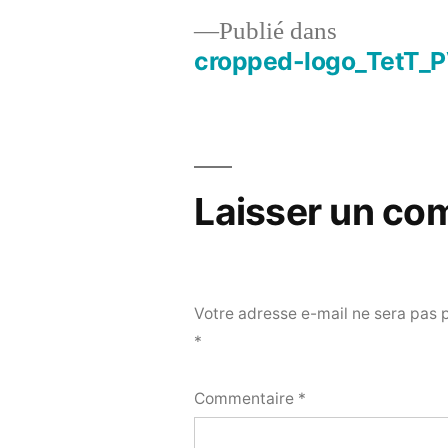
Publié dans
cropped-logo_TetT_
Navigation
de
l’article
Laisser un co
Votre adresse e-mail ne sera pas 
*
Commentaire
*