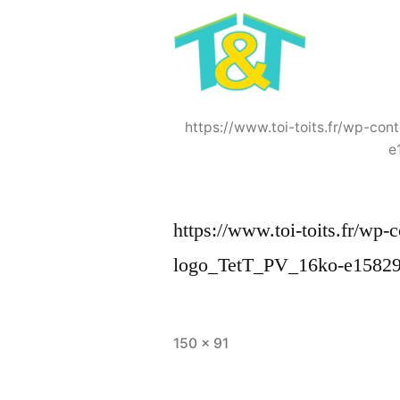
https://www.toi-toits.fr/wp-co
e
https://www.toi-toits.fr/wp
logo_TetT_PV_16ko-e1582
Taille
150 × 91
originale