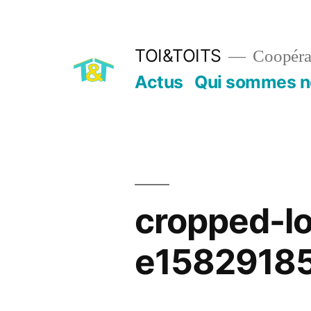
Aller
au
TOI&TOITS
Coopérat
contenu
Actus
Qui sommes n
cropped-l
e1582918