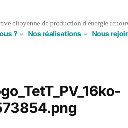
ive citoyenne de production d'énergie renou
ous ?
Nos réalisations
Nous rejoi
ogo_TetT_PV_16ko-
573854.png