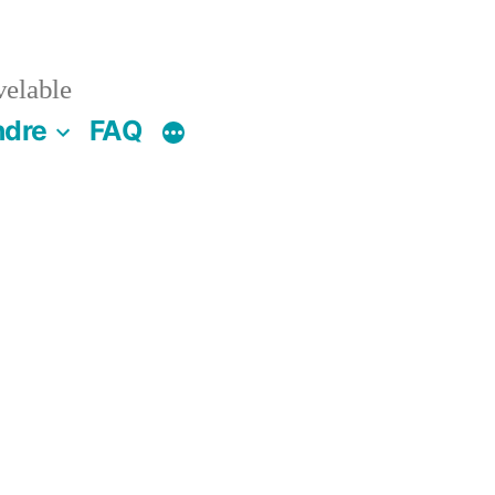
velable
ndre
FAQ