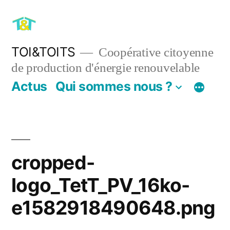
Aller
au
contenu
TOI&TOITS
Coopérative citoyenne
de production d'énergie renouvelable
Actus
Qui sommes nous ?
cropped-
logo_TetT_PV_16ko-
e1582918490648.png