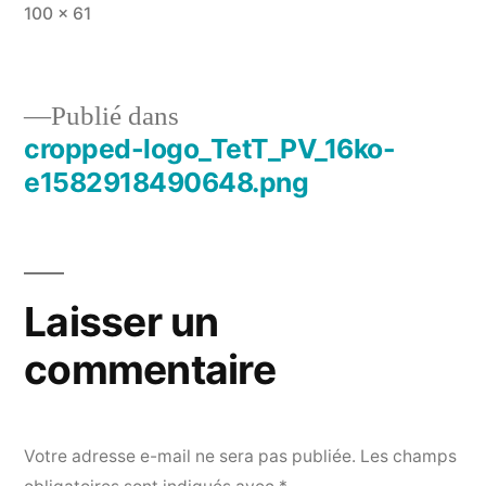
Taille
100 × 61
originale
Publié dans
cropped-logo_TetT_PV_16ko-
Navigation
e1582918490648.png
de
l’article
Laisser un
commentaire
Votre adresse e-mail ne sera pas publiée.
Les champs