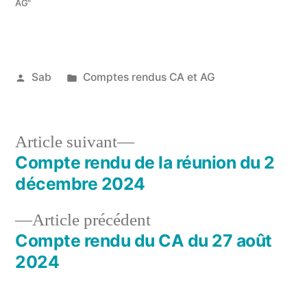
AG"
Publié
Publié
Sab
Comptes rendus CA et AG
par
dans
19
janvier
2025
Article
Article suivant
suivant :
Compte rendu de la réunion du 2
Navigation
décembre 2024
de
Article
Article précédent
l’article
précédent :
Compte rendu du CA du 27 août
2024