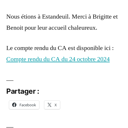
rendu
janvier
Nous étions à Estandeuil. Merci à Brigitte et
du
2025
CA
Benoit pour leur accueil chaleureux.
du
24
Le compte rendu du CA est disponible ici :
octobre
2024
Compte rendu du CA du 24 octobre 2024
Partager :
Facebook
X