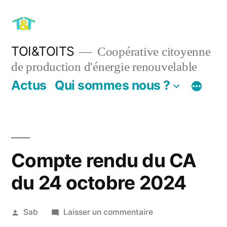
Aller
au
contenu
TOI&TOITS
Coopérative citoyenne
de production d'énergie renouvelable
Actus
Qui sommes nous ?
Compte rendu du CA
du 24 octobre 2024
Publié
sur
Sab
Laisser un commentaire
par
Compte
19