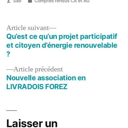
Publié
Publié
Sab
Comptes rendus CA et AG
par
dans
31
janvier
2018
Article
Article suivant
suivant :
Qu’est ce qu’un projet participatif
Navigation
et citoyen d’énergie renouvelable
de
?
l’article
Article
Article précédent
précédent :
Nouvelle association en
LIVRADOIS FOREZ
Laisser un