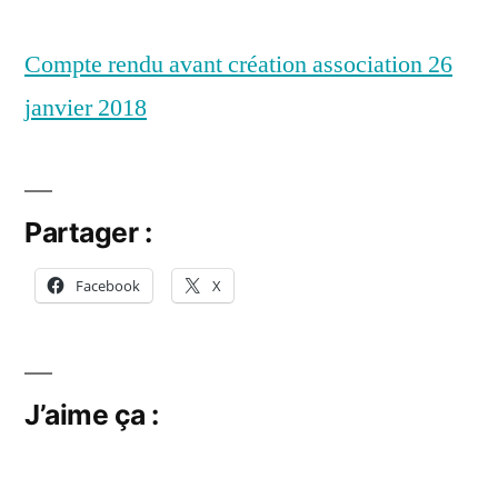
rendu
janvier
Compte rendu avant création association 26
26
2018
janvier
janvier 2018
2018
Partager :
Facebook
X
J’aime ça :