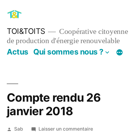
Aller
au
contenu
TOI&TOITS
Coopérative citoyenne
de production d'énergie renouvelable
Actus
Qui sommes nous ?
Compte rendu 26
janvier 2018
Publié
sur
Sab
Laisser un commentaire
par
Compte
31