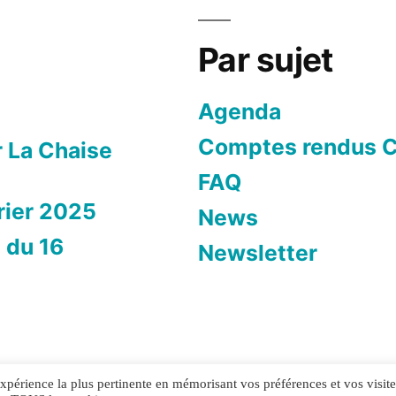
Par sujet
Agenda
Comptes rendus C
r La Chaise
FAQ
rier 2025
News
 du 16
Newsletter
'expérience la plus pertinente en mémorisant vos préférences et vos visite
ntialité
Mentions légales