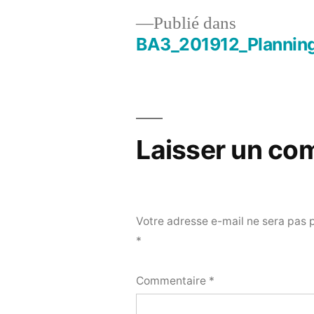
Publié dans
BA3_201912_Plannin
Navigation
de
l’article
Laisser un co
Votre adresse e-mail ne sera pas 
*
Commentaire
*