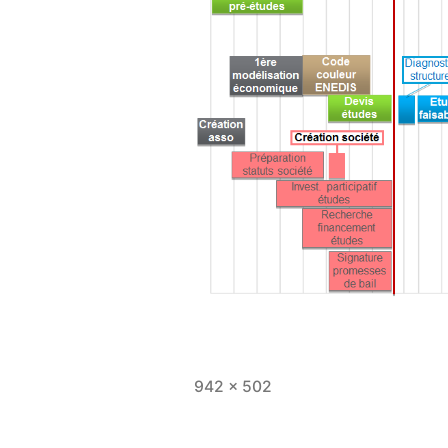
Taille
942 × 502
originale