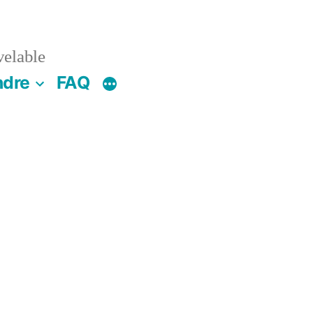
velable
ndre
FAQ