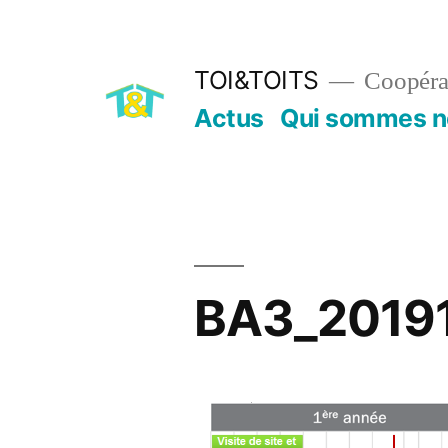
Aller
au
TOI&TOITS
Coopérat
contenu
Actus
Qui sommes n
BA3_20191