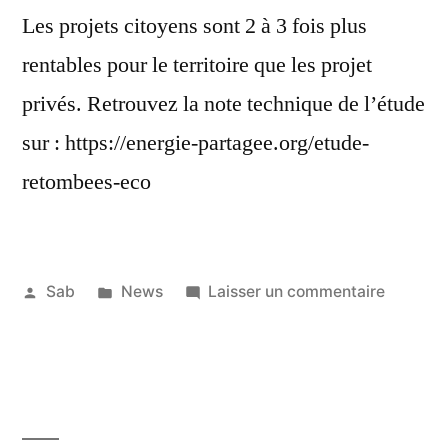
Les projets citoyens sont 2 à 3 fois plus
rentables pour le territoire que les projet
privés. Retrouvez la note technique de l’étude
sur : https://energie-partagee.org/etude-
retombees-eco
Publié
Publié
sur
Sab
News
Laisser un commentaire
par
dans
Les
5
retombé
janvier
locales
2020
des
projets