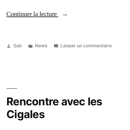
« Réunion
Continuer la lecture
au
café
Publié
Publié
sur
Sab
News
Laisser un commentaire
associatif
par
dans
Réunion
30
le
au
novembre
Colibri »
café
2019
associat
le
Colibri
Rencontre avec les
Cigales