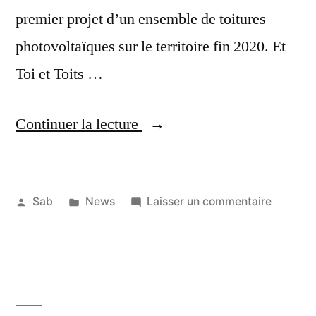
premier projet d’un ensemble de toitures
photovoltaïques sur le territoire fin 2020. Et
Toi et Toits …
« Nouvel
Continuer la lecture
article
dans
Publié
Publié
sur
Sab
News
Laisser un commentaire
l’écho
par
dans
Nouvel
25
du
article
décembre
Parc »
dans
2019
l’écho
du