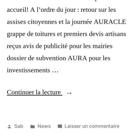
accueil! A l’ordre du jour : retour sur les
assises citoyennes et la journée AURACLE
grappe de toitures et premiers devis artisans
reçus avis de publicité pour les mairies
dossier de subvention AURA pour les
investissements …
« Conseil
Continuer la lecture
d’administration
au
Publié
Publié
sur
Sab
News
Laisser un commentaire
Monestier »
par
dans
Conseil
20