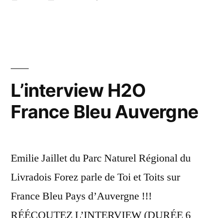
par
dans
Thiers
24
Dore
janvier
Montag
2020
rejoint
Toi
et
L’interview H2O
Toits
France Bleu Auvergne
Emilie Jaillet du Parc Naturel Régional du
Livradois Forez parle de Toi et Toits sur
France Bleu Pays d’Auvergne !!!
RÉÉCOUTEZ L’INTERVIEW (DURÉE 6