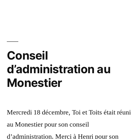
par
dans
Les
20
avantag
décembre
d’un
2019
projet
citoyen
Conseil
d’administration au
Monestier
Mercredi 18 décembre, Toi et Toits était réuni
au Monestier pour son conseil
d’administration. Merci à Henri pour son