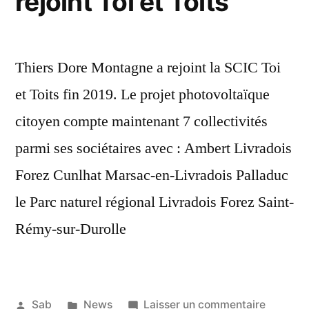
rejoint Toi et Toits
Thiers Dore Montagne a rejoint la SCIC Toi
et Toits fin 2019. Le projet photovoltaïque
citoyen compte maintenant 7 collectivités
parmi ses sociétaires avec : Ambert Livradois
Forez Cunlhat Marsac-en-Livradois Palladuc
le Parc naturel régional Livradois Forez Saint-
Rémy-sur-Durolle
Publié
Publié
sur
Sab
News
Laisser un commentaire