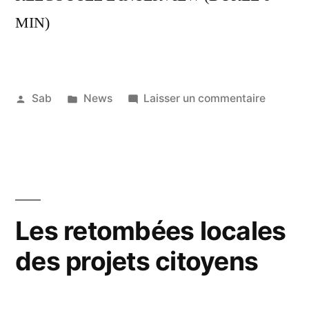
MIN)
Publié
Publié
sur
Sab
News
Laisser un commentaire
par
dans
L’interv
14
H2O
janvier
France
2020
Bleu
Auvergn
Les retombées locales
des projets citoyens