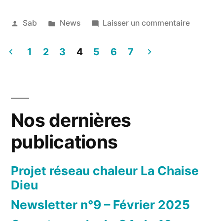
les
Publié
Publié
sur
Sab
News
Laisser un commentaire
Cigales »
par
dans
Rencont
30
avec
1
2
novembre
3
4
5
6
7
les
2019
Pagination
Cigales
des
publications
Nos dernières
publications
Projet réseau chaleur La Chaise
Dieu
Newsletter n°9 – Février 2025