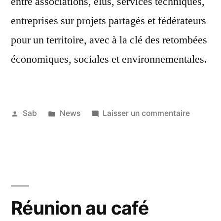
entre associations, élus, services techniques,
entreprises sur projets partagés et fédérateurs
pour un territoire, avec à la clé des retombées
économiques, sociales et environnementales.
Publié
Publié
sur
Sab
News
Laisser un commentaire
par
dans
Aux
15
assises
décembre
des
2019
EnR
citoyen
à
Réunion au café
Montpell