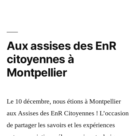
d’admini
décembre
au
2019
Monesti
Aux assises des EnR
citoyennes à
Montpellier
Le 10 décembre, nous étions à Montpellier
aux Assises des EnR Citoyennes ! L’occasion
de partager les savoirs et les expériences